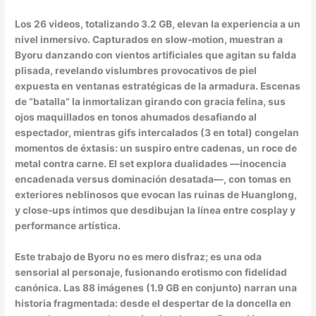
Los 26 videos, totalizando 3.2 GB, elevan la experiencia a un
nivel inmersivo. Capturados en slow-motion, muestran a
Byoru danzando con vientos artificiales que agitan su falda
plisada, revelando vislumbres provocativos de piel
expuesta en ventanas estratégicas de la armadura. Escenas
de “batalla” la inmortalizan girando con gracia felina, sus
ojos maquillados en tonos ahumados desafiando al
espectador, mientras gifs intercalados (3 en total) congelan
momentos de éxtasis: un suspiro entre cadenas, un roce de
metal contra carne. El set explora dualidades —inocencia
encadenada versus dominación desatada—, con tomas en
exteriores neblinosos que evocan las ruinas de Huanglong,
y close-ups íntimos que desdibujan la línea entre cosplay y
performance artística.
Este trabajo de Byoru no es mero disfraz; es una oda
sensorial al personaje, fusionando erotismo con fidelidad
canónica. Las 88 imágenes (1.9 GB en conjunto) narran una
historia fragmentada: desde el despertar de la doncella en