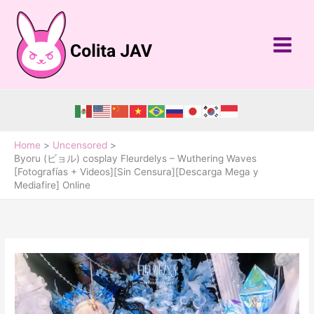
Skip
to
content
Home
Uncensored
Byoru (ビョル) cosplay Fleurdelys – Wuthering Waves
[Fotografías + Videos][Sin Censura][Descarga Mega y
Mediafire] Online