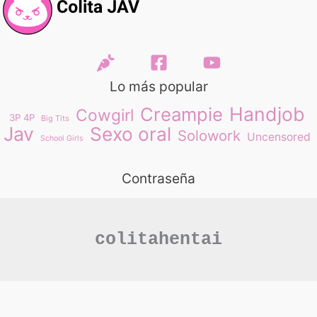
Lo más popular
Handjob
Creampie
Cowgirl
3P 4P
Big Tits
Jav
Sexo oral
Solowork
Uncensored
School Girls
Contraseña
colitahentai