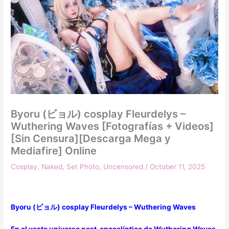
Byoru (ビョル) cosplay Fleurdelys –
Wuthering Waves [Fotografías + Videos]
[Sin Censura][Descarga Mega y
Mediafire] Online
Cosplay
,
Naked
,
Set Photo
,
Uncensored
/
October 11, 2025
Byoru (ビョル) cosplay Fleurdelys – Wuthering Waves