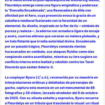
En el vasto universo post-apocalíptico de Wuthering Waves,
Fleurdelys emerge como una figura enigmática y poderosa:
la “Doncella Encadenada”, una Resonadora de élite con
afinidad por el Aero, cuya presencia evoca la gracia de un
caballero medieval fusionado con la ferocidad de un
elemental. Su diseño, inspirado en la flor de lis —símbolo de
pureza y realeza—, la adorna con armadura ligera de encaje
y acero, cuernos etéreos que coronan su melena plateada, y
un halo flotante que irradia autoridad divina. Encadenada
por un pasado trágico, Fleurdelys comanda vientos
huracanados en combate, sus ataques fluidos como olas
rompiendo contra acantilados, mientras su lore sugiere un
conflicto interno entre lealtad y rebelión contra los Tacet
Discords que azotan Solaris-3.
La cosplayer Byoru (ビョル), reconocida por su maestría en
interpretaciones eróticas y detalladas de personajes de
gacha, captura esta esencia en un set monumental de 88
fotografías y 26 videos, lanzado alrededor del 8 de octubre
de 2025. Con su silueta esbelta y expresiva, Byoru encarna
a Fleurdelys en un tributo que trasciende lo visual: un ritual