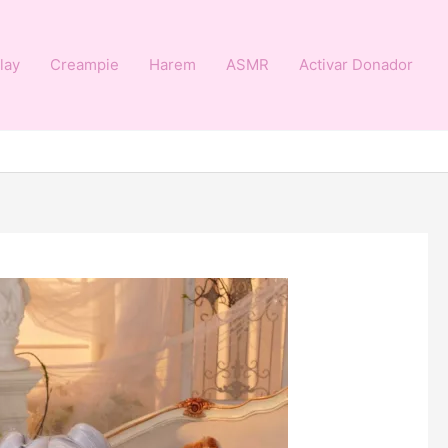
lay
Creampie
Harem
ASMR
Activar Donador