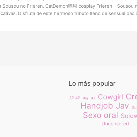
 en Sousou no Frieren. CatDemon喵崽 cosplay Frieren – Sousou no
cativas. Disfruta de este hermoso tributo lleno de sensualidad a
Lo más popular
Cr
Cowgirl
3P 4P
Big Tits
Handjob
Jav
Sch
Sexo oral
Solo
Uncensored