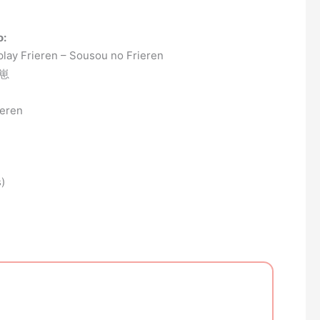
o:
y Frieren – Sousou no Frieren
喵崽
ieren
s)