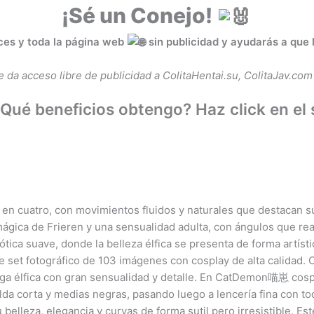
¡Sé un Conejo!
ces y toda la página web
sin publicidad y ayudarás a que 
 da acceso libre de publicidad a ColitaHentai.su, ColitaJav.com
ué beneficios obtengo? Haz click en el 
n cuatro, con movimientos fluidos y naturales que destacan su 
ágica de Frieren y una sensualidad adulta, con ángulos que real
ótica suave, donde la belleza élfica se presenta de forma artí
te set fotográfico de 103 imágenes con cosplay de alta calida
maga élfica con gran sensualidad y detalle. En CatDemon喵崽 cosp
, falda corta y medias negras, pasando luego a lencería fina con
belleza, elegancia y curvas de forma sutil pero irresistible. Es