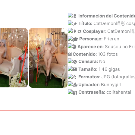
Información del Contenid
Título:
CatDemon喵崽 cospla
Cosplayer:
CatDemon
Personaje:
Frieren
Aparece en:
Sousou no Fr
🜲 Contenido:
103 fotos
Censura:
No
Tamaño:
1,46 gigas
Formatos:
JPG (fotografía
Uploader:
Bunnygirl
Contraseña:
colitahentai