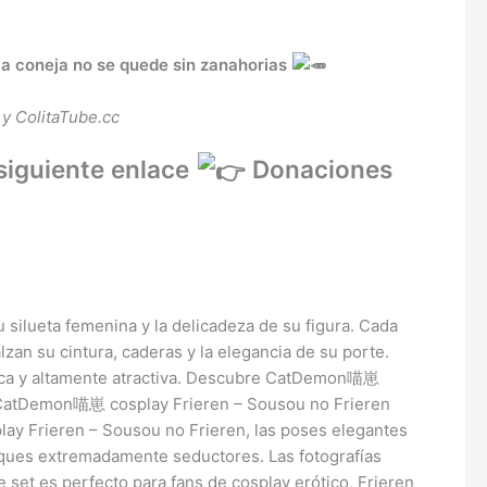
la coneja no se quede sin zanahorias
 y ColitaTube.cc
siguiente enlace
Donaciones
silueta femenina y la delicadeza de su figura. Cada
zan su cintura, caderas y la elegancia de su porte.
stica y altamente atractiva. Descubre CatDemon喵崽
d. CatDemon喵崽 cosplay Frieren – Sousou no Frieren
lay Frieren – Sousou no Frieren, las poses elegantes
 toques extremadamente seductores. Las fotografías
te set es perfecto para fans de cosplay erótico, Frieren