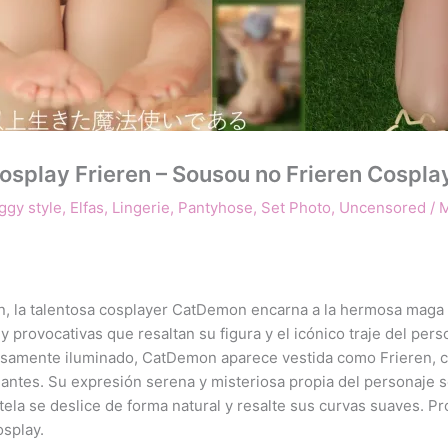
lay Frieren – Sousou no Frieren Cospla
ggy style
,
Elfas
,
Lingerie
,
Pantyhose
,
Set Photo
,
Uncensored
/
M
la talentosa cosplayer CatDemon encarna a la hermosa maga élf
 y provocativas que resaltan su figura y el icónico traje del p
osamente iluminado, CatDemon aparece vestida como Frieren, co
gantes. Su expresión serena y misteriosa propia del personaje
 tela se deslice de forma natural y resalte sus curvas suaves. 
osplay.