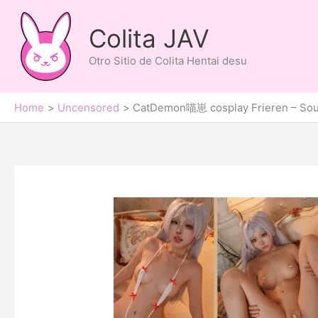
Skip
to
Colita JAV
content
Otro Sitio de Colita Hentai desu
Home
Uncensored
CatDemon喵崽 cosplay Frieren – Sous