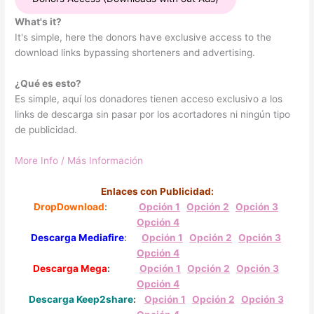
What's it?
It's simple, here the donors have exclusive access to the
download links bypassing shorteners and advertising.
¿Qué es esto?
Es simple, aquí los donadores tienen acceso exclusivo a los
links de descarga sin pasar por los acortadores ni ningún tipo
de publicidad.
More Info / Más Información
Enlaces con Publicidad:
DropDownload
:
O
pción 1
Opción 2
Opción 3
Opción 4
Descarga Mediafire
:
Opción 1
Opción 2
Opción 3
Opción 4
Descarga Mega
:
Opción 1
Opción 2
Opción 3
Opción 4
Descarga Keep2share
:
Opción 1
Opci
ón
2
O
pción 3