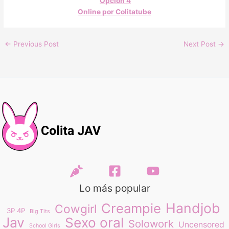
Opción 4
Online por Colitatube
←
Previous Post
Next Post
→
Lo más popular
Handjob
Creampie
Cowgirl
3P 4P
Big Tits
Jav
Sexo oral
Solowork
Uncensored
School Girls