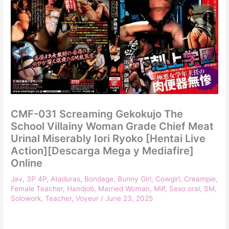
CMF-031 Screaming Gekokujo The
School Villainy Woman Grade Chief Meat
Urinal Miserably Iori Ryoko [Hentai Live
Action][Descarga Mega y Mediafire]
Online
Jav
,
3P 4P
,
Ataduras
,
Bondage
,
Bunny Girl
,
Cowgirl
,
Creampie
,
Female Teacher
,
Handjob
,
Married Woman
,
Milf
,
Sexo oral
,
SM
,
Solowork
,
Teacher
,
Voyeur
/
June 23, 2025