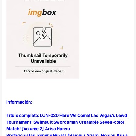
Información:
Título completo: DJN-020 Here We Come! Las Vegas’s Lewd
Tournament: Swimsuit Swordsman Creampie Seven-color
Match! [Volume 2] Arisa Hanyu
Protagonistas: Komine Hinata (Hanyuu Arisa), Honjou Arisa