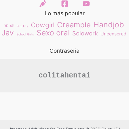
Lo más popular
Handjob
Creampie
Cowgirl
3P 4P
Big Tits
Jav
Sexo oral
Solowork
Uncensored
School Girls
Contraseña
colitahentai