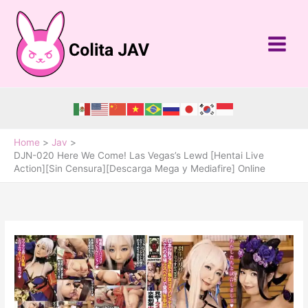
Skip
to
content
Home
Jav
DJN-020 Here We Come! Las Vegas’s Lewd [Hentai Live
Action][Sin Censura][Descarga Mega y Mediafire] Online