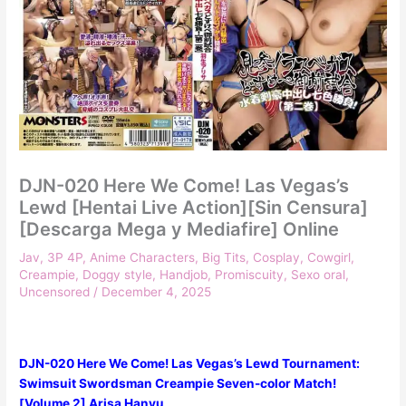
DJN-020 Here We Come! Las Vegas’s
Lewd [Hentai Live Action][Sin Censura]
[Descarga Mega y Mediafire] Online
Jav
,
3P 4P
,
Anime Characters
,
Big Tits
,
Cosplay
,
Cowgirl
,
Creampie
,
Doggy style
,
Handjob
,
Promiscuity
,
Sexo oral
,
Uncensored
/
December 4, 2025
DJN-020 Here We Come! Las Vegas’s Lewd Tournament:
Swimsuit Swordsman Creampie Seven-color Match!
[Volume 2] Arisa Hanyu