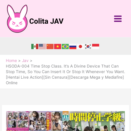
Skip
to
content
Home
Jav
HSODA-004 Time Stop Class. It’s A Divine Device That Can
Stop Time, So You Can Insert It Or Stop It Whenever You Want.
[Hentai Live Action][Sin Censura][Descarga Mega y Mediafire]
Online