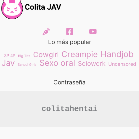
Lo más popular
Handjob
Creampie
Cowgirl
3P 4P
Big Tits
Jav
Sexo oral
Solowork
Uncensored
School Girls
Contraseña
colitahentai