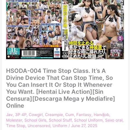
HSODA-004 Time Stop Class. It’s A
Divine Device That Can Stop Time, So
You Can Insert It Or Stop It Whenever
You Want. [Hentai Live Action][Sin
Censura][Descarga Mega y Mediafire]
Online
Jav
,
3P 4P
,
Cowgirl
,
Creampie
,
Cum
,
Fantasy
,
Handjob
,
Molester
,
School Girls
,
School Stuff
,
School Uniform
,
Sexo oral
,
Time Stop
,
Uncensored
,
Uniform
/
June 27, 2025