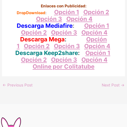
Enlaces con Publicidad:
Opción 1
Opción 2
DropDownload
:
Opción 3
Opción 4
Descarga Mediafire
:
Opción 1
Opción 2
Opción 3
Opción 4
Descarga Mega
:
Opción
1
Opción 2
Opción 3
Opción 4
Descarga Keep2share
:
Opción 1
Opci
ón
2
O
pción 3
Opción 4
Online por Colitatube
←
Previous Post
Next Post
→