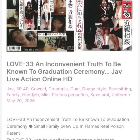
LOVE-33 An Inconvenient Truth To Be
Known To Graduation Ceremony… Jav
Live Action Online HD
Jav
,
3P 4P
,
Cowgirl
,
Creampie
,
Cum
,
Doggy style
,
Facesitting
,
Family
,
Handjob
,
Mini
,
Pechos pequeños
,
Sexo oral
,
Uniform
/
May 20, 2026
LOVE-33 An Inconvenient Truth To Be Known To Graduation
Ceremony ● Small Family Grew Up In Flames Real Poison
Parent