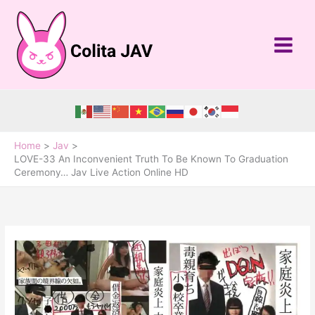
Skip
to
content
Home
Jav
LOVE-33 An Inconvenient Truth To Be Known To Graduation
Ceremony… Jav Live Action Online HD