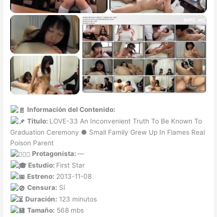
Información del Contenido:
Título:
LOVE-33 An Inconvenient Truth To Be Known To
Graduation Ceremony ● Small Family Grew Up In Flames Real
Poison Parent
Protagonista:
—
Estudio:
First Star
Estreno:
2013-11-08
Censura:
Sí
Duración:
123 minutos
Tamaño:
568 mbs