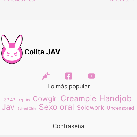
Lo más popular
Handjob
Creampie
Cowgirl
3P 4P
Big Tits
Jav
Sexo oral
Solowork
Uncensored
School Girls
Contraseña