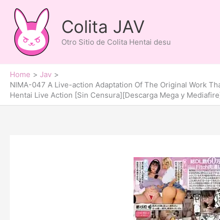
Skip
to
Colita JAV
content
Otro Sitio de Colita Hentai desu
Home
Jav
NIMA-047 A Live-action Adaptation Of The Original Work Tha
Hentai Live Action [Sin Censura][Descarga Mega y Mediafire