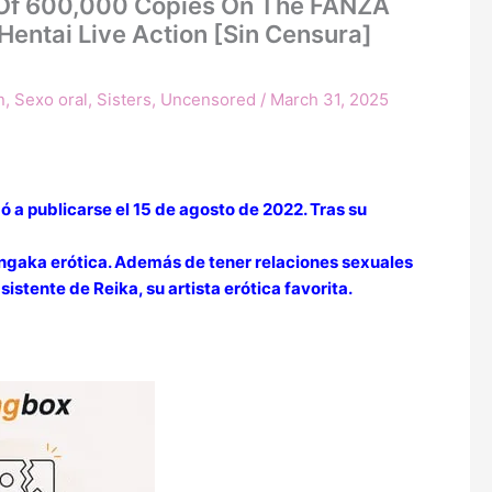
l Of 600,000 Copies On The FANZA
 Hentai Live Action [Sin Censura]
n
,
Sexo oral
,
Sisters
,
Uncensored
/
March 31, 2025
 a publicarse el 15 de agosto de 2022. Tras su
mangaka erótica. Además de tener relaciones sexuales
stente de Reika, su artista erótica favorita.