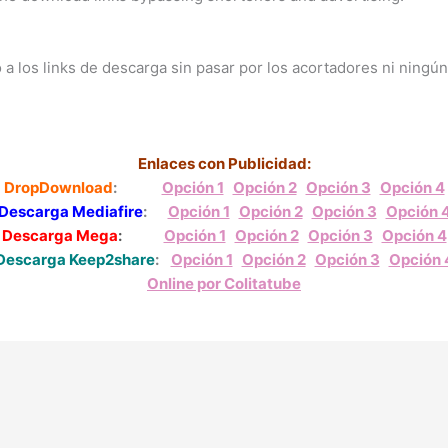
a los links de descarga sin pasar por los acortadores ni ningún
Enlaces con Publicidad:
DropDownload
:
Opción 1
Opción 2
Opción 3
Opción 4
Descarga Mediafire
:
Opción 1
Opción 2
Opción 3
Opción 
Descarga Mega
:
Opción 1
Opción 2
Opción 3
Opción 4
Descarga Keep2share
:
Opción 1
Opción 2
Opción 3
Opción 
Online por Colitatube