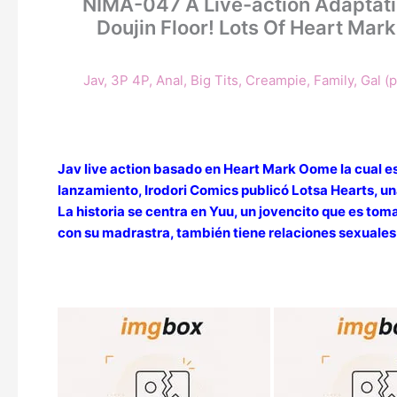
NIMA-047 A Live-action Adaptati
Doujin Floor! Lots Of Heart Mark
Jav
,
3P 4P
,
Anal
,
Big Tits
,
Creampie
,
Family
,
Gal (p
Jav live action basado en Heart Mark Oome la cual es
lanzamiento, Irodori Comics publicó Lotsa Hearts, un
La historia se centra en Yuu, un jovencito que es to
con su madrastra, también tiene relaciones sexuales 