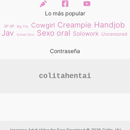
Lo más popular
Handjob
Creampie
Cowgirl
3P 4P
Big Tits
Jav
Sexo oral
Solowork
Uncensored
School Girls
Contraseña
colitahentai