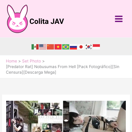
Skip
to
content
Home
Set Photo
[Predator Rat] Nobusumas From Hell [Pack Fotográfico][Sin
Censura][Descarga Mega]