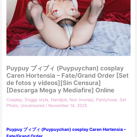
Puypuy プィプィ (Puypuychan) cosplay
Caren Hortensia – Fate/Grand Order [Set
de fotos y vídeos][Sin Censura]
[Descarga Mega y Mediafire] Online
Cosplay
,
Doggy style
,
Handjob
,
Nun (monja)
,
Pantyhose
,
Set
Photo
,
Uncensored
/
November 14, 2025
Puypuy プィプィ (Puypuychan) cosplay Caren Hortensia –
Fate/Grand Order