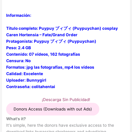
Información:
Título completo: Puypuy プィプィ (Puypuychan) cosplay
Caren Hortensia – Fate/Grand Order
Protagonista: Puypuy プィプィ (Puypuychan)
Peso: 2.4 GB
Contenido: 07 vídeos, 162 fotografías
Censura: No
Formatos: jpg las fotografías, mp4 los vídeos
Calidad: Excelente
Uploader: Bunnygirl
Contraseña: colitahentai
¡Descarga Sin Publicidad!
Donors Access (Downloads with out Ads)
What's it?
It's simple, here the donors have exclusive access to the
download links bypassing shorteners and advertising.