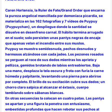
Caren Hortensia, la Ruler de Fate/Grand Order que encarna
la pureza angelical mancillada por demoníaca picardía, se
materializa en las 162 fotografías y 7 vídeos de Puypuy
(Puypuychan), un despliegue donde la santidad se
disuelve en desenfreno carnal. El hábito termina arrugado
en el suelo; solo persisten unas pantys negras de encaje
que apenas velan el incendio entre sus muslos.
Puypuy se muestra semidesnuda, pechos desnudos y
hermosos alzándose con cada jadeo. Los pezones rosados
se yerguen al roce de sus dedos mientras los aprieta y
pellizca, gemidos brotando de labios entreabiertos. Baja
una mano, desplaza la tela oscura y frota con furia la carne
húmeda y palpitante, levantando una pierna para abrirse
por completo. El brillo de su excitación cubre sus dedos; un
chorro claro salpica al alcanzar el éxtasis, cuerpo
temblando sobre sábanas blancas.
En otras secuencias la colocan en cuatro patas. Las pantys
se apartan y una figura la penetra con entusiasmo,
embestidas profundas que hacen rebotar sus pechos al