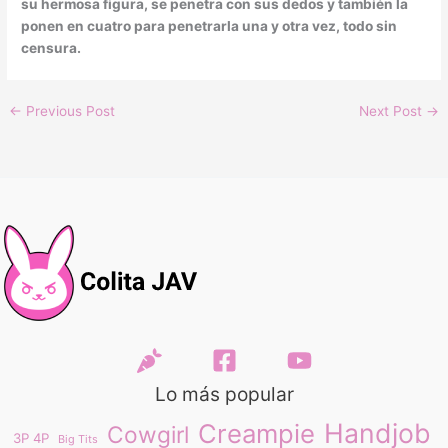
su hermosa figura, se penetra con sus dedos y también la
ponen en cuatro para penetrarla una y otra vez, todo sin
censura.
←
Previous Post
Next Post
→
Lo más popular
Handjob
Creampie
Cowgirl
3P 4P
Big Tits