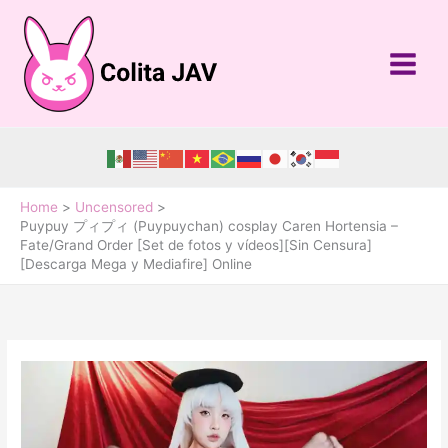
Skip
to
content
Home
Uncensored
Puypuy プィプィ (Puypuychan) cosplay Caren Hortensia –
Fate/Grand Order [Set de fotos y vídeos][Sin Censura]
[Descarga Mega y Mediafire] Online