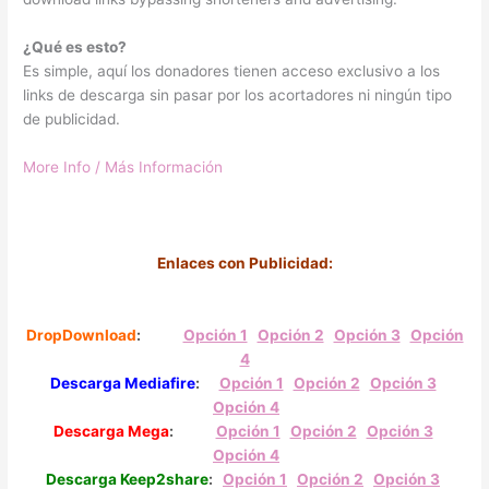
¿Qué es esto?
Es simple, aquí los donadores tienen acceso exclusivo a los
links de descarga sin pasar por los acortadores ni ningún tipo
de publicidad.
More Info / Más Información
Enlaces con Publicidad:
DropDownload
:
Opción 1
Opción 2
Opción 3
Opción
4
Descarga Mediafire
:
Opción 1
Opción 2
Opción 3
Opción 4
Descarga Mega
:
Opción 1
Opción 2
Opción 3
Opción 4
Descarga Keep2share
:
Opción 1
Opci
ón
2
O
pción
3