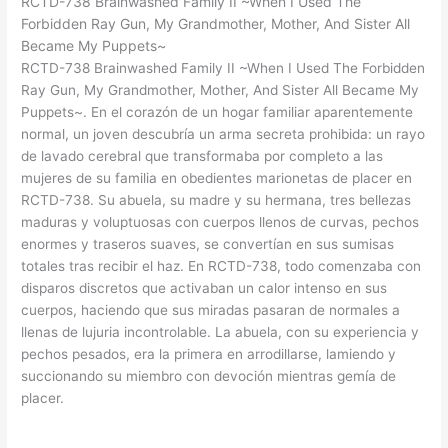
RCTD-738 Brainwashed Family II ~When I Used The
Forbidden Ray Gun, My Grandmother, Mother, And Sister All
Became My Puppets~
RCTD-738 Brainwashed Family II ~When I Used The Forbidden
Ray Gun, My Grandmother, Mother, And Sister All Became My
Puppets~. En el corazón de un hogar familiar aparentemente
normal, un joven descubría un arma secreta prohibida: un rayo
de lavado cerebral que transformaba por completo a las
mujeres de su familia en obedientes marionetas de placer en
RCTD-738. Su abuela, su madre y su hermana, tres bellezas
maduras y voluptuosas con cuerpos llenos de curvas, pechos
enormes y traseros suaves, se convertían en sus sumisas
totales tras recibir el haz. En RCTD-738, todo comenzaba con
disparos discretos que activaban un calor intenso en sus
cuerpos, haciendo que sus miradas pasaran de normales a
llenas de lujuria incontrolable. La abuela, con su experiencia y
pechos pesados, era la primera en arrodillarse, lamiendo y
succionando su miembro con devoción mientras gemía de
placer.