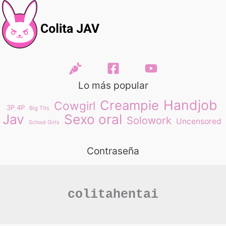
Lo más popular
Handjob
Creampie
Cowgirl
3P 4P
Big Tits
Jav
Sexo oral
Solowork
Uncensored
School Girls
Contraseña
colitahentai