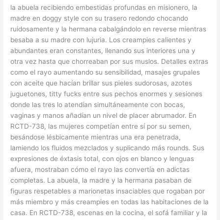
la abuela recibiendo embestidas profundas en misionero, la
madre en doggy style con su trasero redondo chocando
ruidosamente y la hermana cabalgándolo en reverse mientras
besaba a su madre con lujuria. Los creampies calientes y
abundantes eran constantes, llenando sus interiores una y
otra vez hasta que chorreaban por sus muslos. Detalles extras
como el rayo aumentando su sensibilidad, masajes grupales
con aceite que hacían brillar sus pieles sudorosas, azotes
juguetones, titty fucks entre sus pechos enormes y sesiones
donde las tres lo atendían simultáneamente con bocas,
vaginas y manos añadían un nivel de placer abrumador. En
RCTD-738, las mujeres competían entre sí por su semen,
besándose lésbicamente mientras una era penetrada,
lamiendo los fluidos mezclados y suplicando más rounds. Sus
expresiones de éxtasis total, con ojos en blanco y lenguas
afuera, mostraban cómo el rayo las convertía en adictas
completas. La abuela, la madre y la hermana pasaban de
figuras respetables a marionetas insaciables que rogaban por
más miembro y más creampies en todas las habitaciones de la
casa. En RCTD-738, escenas en la cocina, el sofá familiar y la