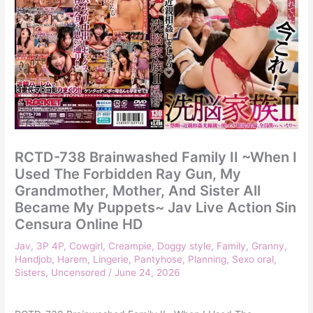
RCTD-738 Brainwashed Family II ~When I
Used The Forbidden Ray Gun, My
Grandmother, Mother, And Sister All
Became My Puppets~ Jav Live Action Sin
Censura Online HD
Jav
,
3P 4P
,
Cowgirl
,
Creampie
,
Doggy style
,
Family
,
Granny
,
Handjob
,
Harem
,
Lingerie
,
Pantyhose
,
Planning
,
Sexo oral
,
Sisters
,
Uncensored
/
June 24, 2026