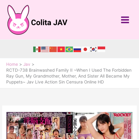
Skip
to
content
Home
Jav
RCTD-738 Brainwashed Family II ~When I Used The Forbidden
Ray Gun, My Grandmother, Mother, And Sister All Became My
Puppets~ Jav Live Action Sin Censura Online HD