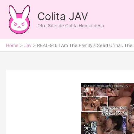
Skip
to
Colita JAV
content
Otro Sitio de Colita Hentai desu
Home
Jav
REAL-916 I Am The Family’s Seed Urinal. The 