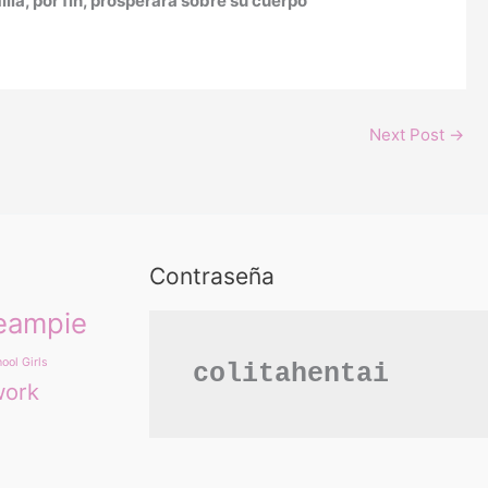
ilia, por fin, prosperara sobre su cuerpo
Next Post
→
Contraseña
eampie
ool Girls
colitahentai
work