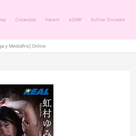
lay
Creampie
Harem
ASMR
Activar Donador
a y Mediafire] Online