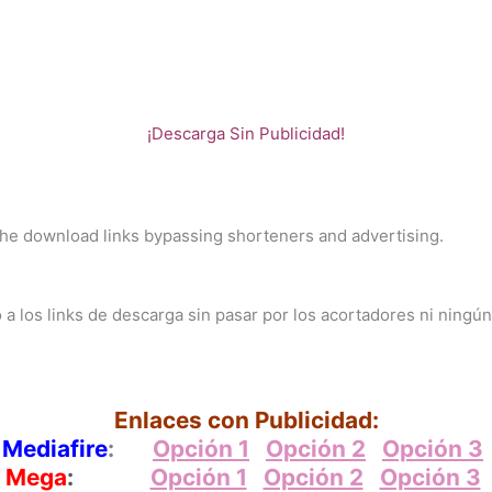
¡Descarga Sin Publicidad!
 the download links bypassing shorteners and advertising.
a los links de descarga sin pasar por los acortadores ni ningún
Enlaces con Publicidad:
Mediafire
:
Opción 1
Opción 2
Opción 3
a Mega
:
Opción 1
Opción 2
Opción 3