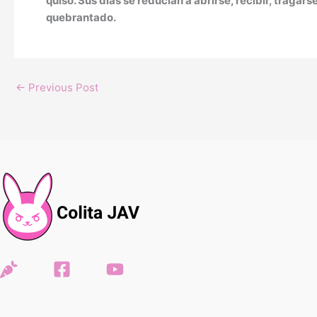
quiso. Sus días se reducían a abrirse, recibir, tragars
quebrantado.
←
Previous Post