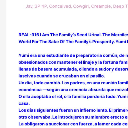
Jav
,
3P 4P
,
Conceived
,
Cowgirl
,
Creampie
,
Deep T
REAL-916 I Am The Family’s Seed Urinal. The Mercil
World For The Sake Of The Family’s Prosperity. Yumi 
Yumi era una estudiante de preparatoria común, de mi
obsesionados con mantener el linaje y la fortuna fam
llenas de basura acumulada, oliendo a sudor y desord
lascivas cuando se cruzaban en el pasillo.
Un día, todo cambió. Los padres, en una reunión famili
económica —según una creencia absurda que mezclaba s
O ella aceptaba el rol, o la familia perdería todo. Yumi
casa.
Los días siguientes fueron un infierno lento. El prime
otro observaba. Le introdujeron su miembro erecto en 
La obligaron a succionar con fuerza, a lamer cada cen