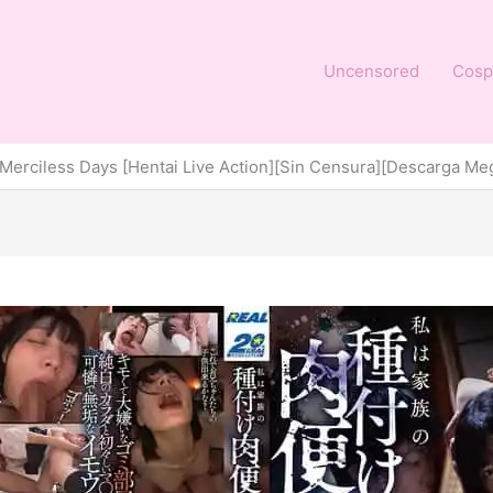
Uncensored
Cosp
Merciless Days [Hentai Live Action][Sin Censura][Descarga Meg