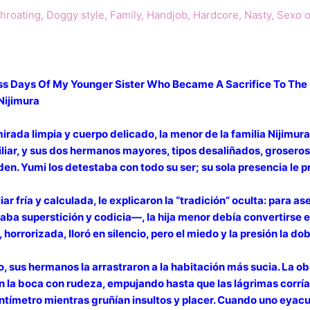
hroating
,
Doggy style
,
Family
,
Handjob
,
Hardcore
,
Nasty
,
Sexo o
ess Days Of My Younger Sister Who Became A Sacrifice To The
Nijimura
rada limpia y cuerpo delicado, la menor de la familia Nijimura
iliar, y sus dos hermanos mayores, tipos desaliñados, grosero
en. Yumi los detestaba con todo su ser; su sola presencia le 
ar fría y calculada, le explicaron la “tradición” oculta: para a
uperstición y codicia—, la hija menor debía convertirse en el
, horrorizada, lloró en silencio, pero el miedo y la presión la do
ro, sus hermanos la arrastraron a la habitación más sucia. La obl
la boca con rudeza, empujando hasta que las lágrimas corrían po
tímetro mientras gruñían insultos y placer. Cuando uno eyaculó,