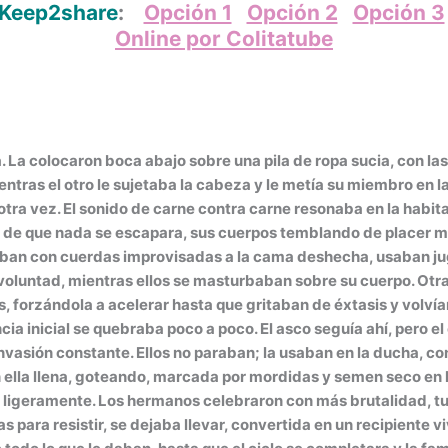
 Keep2share
:
Opción 1
Opción 2
O
pción 3
Online por Colitatube
a. La colocaron boca abajo sobre una pila de ropa sucia, con la
ntras el otro le sujetaba la cabeza y le metía su miembro en
otra vez. El sonido de carne contra carne resonaba en la habi
de que nada se escapara, sus cuerpos temblando de placer mi
ataban con cuerdas improvisadas a la cama deshecha, usaban ju
u voluntad, mientras ellos se masturbaban sobre su cuerpo. Ot
, forzándola a acelerar hasta que gritaban de éxtasis y volvía
ia inicial se quebraba poco a poco. El asco seguía ahí, pero el
nvasión constante. Ellos no paraban; la usaban en la ducha, cont
ella llena, goteando, marcada por mordidas y semen seco en la
ligeramente. Los hermanos celebraron con más brutalidad, 
zas para resistir, se dejaba llevar, convertida en un recipiente