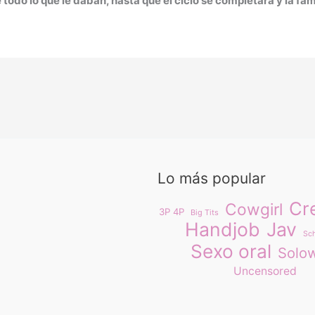
e todo lo que le daban, hasta que el ciclo se completara y la fam
Lo más popular
Cr
Cowgirl
3P 4P
Big Tits
Handjob
Jav
Sch
Sexo oral
Solo
Uncensored