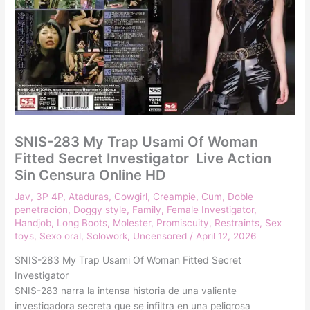
SNIS-283 My Trap Usami Of Woman
Fitted Secret Investigator Live Action
Sin Censura Online HD
Jav
,
3P 4P
,
Ataduras
,
Cowgirl
,
Creampie
,
Cum
,
Doble
penetración
,
Doggy style
,
Family
,
Female Investigator
,
Handjob
,
Long Boots
,
Molester
,
Promiscuity
,
Restraints
,
Sex
toys
,
Sexo oral
,
Solowork
,
Uncensored
/
April 12, 2026
SNIS-283 My Trap Usami Of Woman Fitted Secret
Investigator
SNIS-283 narra la intensa historia de una valiente
investigadora secreta que se infiltra en una peligrosa