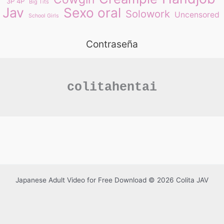
3P 4P
Big Tits
Jav
Sexo oral
Solowork
Uncensored
School Girls
Contraseña
colitahentai
Japanese Adult Video for Free Download © 2026 Colita JAV