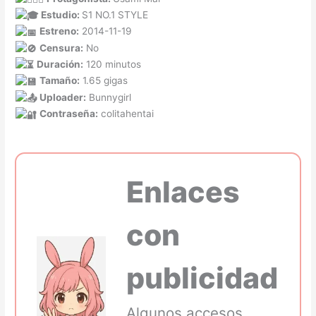
Estudio:
S1 NO.1 STYLE
Estreno:
2014-11-19
Censura:
No
Duración:
120 minutos
Tamaño:
1.65 gigas
Uploader:
Bunnygirl
Contraseña:
colitahentai
Enlaces
con
publicidad
Algunos accesos