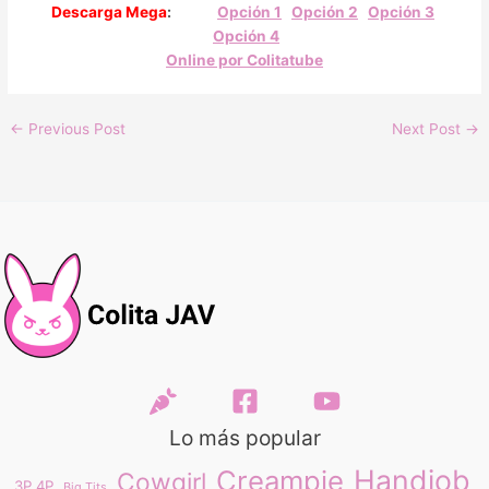
Descarga Mega
:
Opción 1
Opción 2
Opción 3
Opción 4
Online por Colitatube
←
Previous Post
Next Post
→
Lo más popular
Handjob
Creampie
Cowgirl
3P 4P
Big Tits