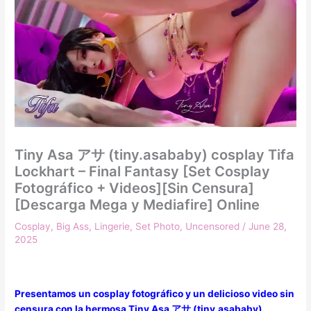
Tiny Asa アサ (tiny.asababy) cosplay Tifa
Lockhart – Final Fantasy [Set Cosplay
Fotográfico + Videos][Sin Censura]
[Descarga Mega y Mediafire] Online
Cosplay
,
Big Ass
,
Lingerie
,
Set Photo
,
Uncensored
/
June 28,
2025
Presentamos un cosplay fotográfico y un delicioso video sin
censura con la hermosa Tiny Asa アサ (tiny.asababy)