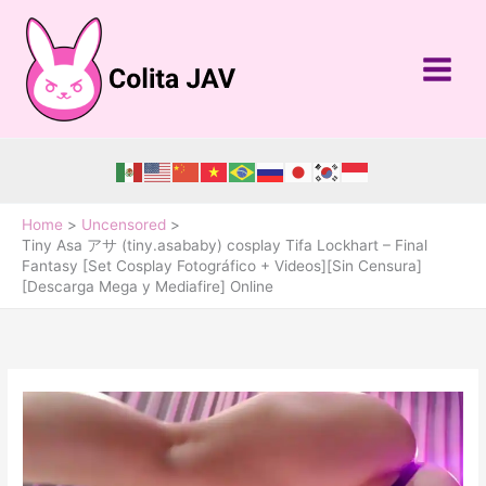
Skip
to
content
Home
Uncensored
Tiny Asa アサ (tiny.asababy) cosplay Tifa Lockhart – Final
Fantasy [Set Cosplay Fotográfico + Videos][Sin Censura]
[Descarga Mega y Mediafire] Online