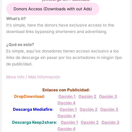
Donors Access (Downloads with out Ads)
What's it?
It's simple, here the donors have exclusive access to the
download links bypassing shorteners and advertising.
¿Qué es esto?
Es simple, aquí los donadores tienen acceso exclusivo a los
links de descarga sin pasar por los acortadores ni ningún tipo
de publicidad.
More Info / Más Información
Enlaces con Publicidad:
DropDownload
:
O
pción 1
Opció
n 2
Opción 3
Opción 4
Descarga Mediafire
:
O
pción 1
Opció
n 2
Opción 3
Opción 4
Descarga Keep2share
:
O
pción 1
Opció
n 2
Opción 3
Opción 4