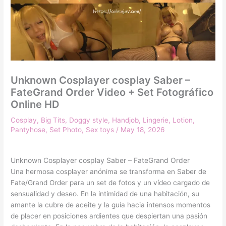
Unknown Cosplayer cosplay Saber –
FateGrand Order Video + Set Fotográfico
Online HD
Cosplay
,
Big Tits
,
Doggy style
,
Handjob
,
Lingerie
,
Lotion
,
Pantyhose
,
Set Photo
,
Sex toys
/
May 18, 2026
Unknown Cosplayer cosplay Saber – FateGrand Order
Una hermosa cosplayer anónima se transforma en Saber de
Fate/Grand Order para un set de fotos y un vídeo cargado de
sensualidad y deseo. En la intimidad de una habitación, su
amante la cubre de aceite y la guía hacia intensos momentos
de placer en posiciones ardientes que despiertan una pasión