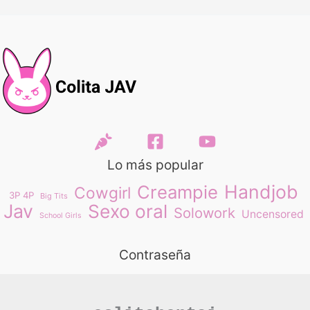
Lo más popular
Handjob
Creampie
Cowgirl
3P 4P
Big Tits
Jav
Sexo oral
Solowork
Uncensored
School Girls
Contraseña